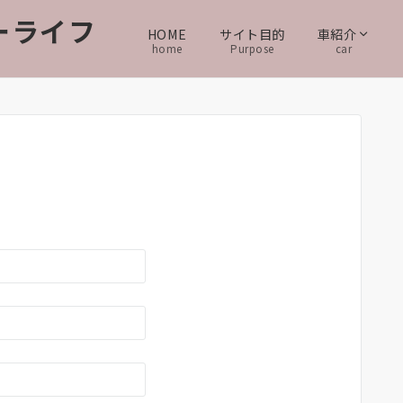
カーライフ
HOME
サイト目的
車紹介
home
Purpose
car