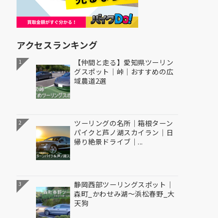
アクセスランキング
【仲間と走る】愛知県ツーリン
1
グスポット｜峠｜おすすめの広
域農道2選
ツーリングの名所｜箱根ターン
2
パイクと芦ノ湖スカイラン｜日
帰り絶景ドライブ｜...
静岡西部ツーリングスポット｜
3
森町_かわせみ湖～浜松春野_大
天狗